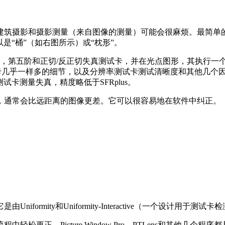
摄影和摄影测量（来自图像的测量）可能会很麻烦。最简单的近似是三
以是“桶”（如右图所示）或“枕形”。
，第五阶和正切/反正切失真测试卡，并在光点图形，其执行一个
tortio测试卡几乎一样多的细节，以及分辨率测试卡测试清晰度和其他几个
测试卡测量失真，精度略低于SFRplus。
，通常会比远距离的图像更差。它可以很容易地在软件中纠正。
rmity和Uniformity-Interactive（一个设计用于测
更正。Picture Window Pro，PTLens和其他几个