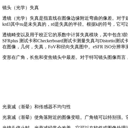
镜头（光学）失真
透镜（光学）失真是指直线在图像边缘附近弯曲的像差。对于建筑
krd3其中ru是未失真的，rd是失真的半径。根据k的符号，它可
透镜畸变以及用于校正它的系数中计算失真模块，其中包含3阶
SFRplus 测试卡和Checkerboard测试卡测量失真与Dis
在图像，几何，失真，FoV和径向失真图中。eSFR ISO分辨率
变形在广角，长焦和变焦镜头中最差。对于特写镜头图像而言
光衰减（渐晕）和传感器不均匀性
光衰减（渐晕）使角落附近的图像变暗。广角镜可以特别强。它是由Unifo
当镜头停止时，光衰减经常会改善。它可以在软件或图像处理流程中轻松