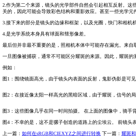
2.作为第二个来源，镜头的光学部件自然会引起相互反射。
关的，因此可能会导致彩色结构和重影效应。甚至一些光学元
3.接下来的部分是镜头的边缘和框架，以及光圈，快门和相机
4.是光学系统本身具有球面和彗形像差。
最后但并非最不重要的是，照相机本体中可能存在漏光。来自
一旦图像被捕获，通常不可能区分耀斑的来源。因此，耀斑的
例如：
图1：围绕镜面高光，由于镜头内表面的反射，鬼影伪影是可
图2：在接近像太阳一样高光的黑暗区域，由于耀斑，信号的
图3：这些图像几乎在同一时间拍摄。 在上面的图像中，骑手
图4：不幸的是，这不是骡子创造的道路上的尘埃云。 前镜头
上一篇：
如何在sRGB和CIEXYZ之间进行转换
下一篇：
耀斑和