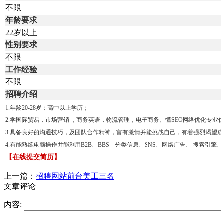
不限
年龄要求
22岁以上
性别要求
不限
工作经验
不限
招聘介绍
1.
年龄
20-28
岁；高中以上学历；
2.
学国际贸易，市场营销 ，商务英语，物流管理，电子商务、懂
SEO
网络优化专业
3.
具备良好的沟通技巧，及团队合作精神，富有激情并能挑战自己，有着强烈渴望
4.
有能熟练电脑操作并能利用
B2B
、
BBS
、分类信息、
SNS
、网络广告、
搜索引擎
【在线提交简历】
上一篇：
招聘网站前台美工三名
文章评论
内容: