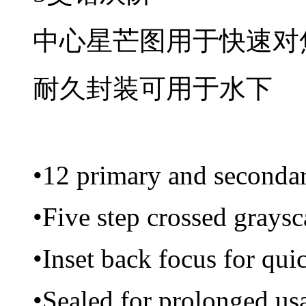
中心星芒图用于快速对
耐久封装可用于水下
•12 primary and secondar
•Five step crossed graysc
•Inset back focus for qui
•Sealed for prolonged us