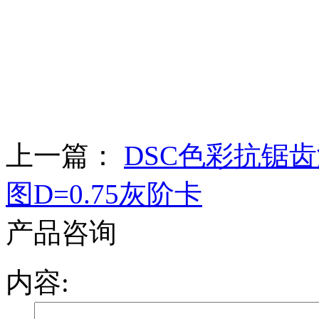
上一篇：
DSC色彩抗锯
图D=0.75灰阶卡
产品咨询
内容: