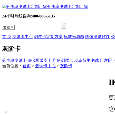
分辨率测试卡定制厂家
24小时热线咨询:
400-888-5135
首 页
测试卡中心
测试卡定制方案
标准光源箱
图像测试软件
公
灰阶卡
分辨率测试卡
SFR测试图卡
广角测试卡
动态范围测试卡
灰阶
当前位置：
首页
>
测试卡中心
>
灰阶卡
更
这
<