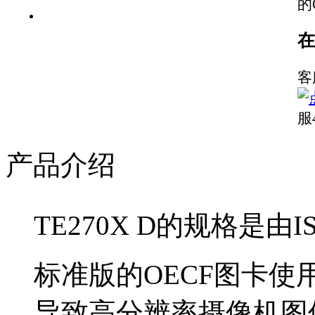
的
在
客
服
产品介绍
TE270X D
的规格是由
I
标准版的
OECF
图卡使
导致高分辨率摄像机图