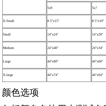
5x9
5x7
X-Small
8.5
x15
8.5
x10
”
”
”
”
Small
14
x24
14
x20
”
”
”
”
Medium
24
x40
24
x34
”
”
”
”
Large
44
x60
44
x60
”
”
”
”
X-large
44
x74
44
x64
”
”
”
”
颜色选项