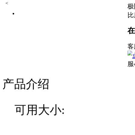
<
极
比
在
客
服
产品介绍
可用大小
: