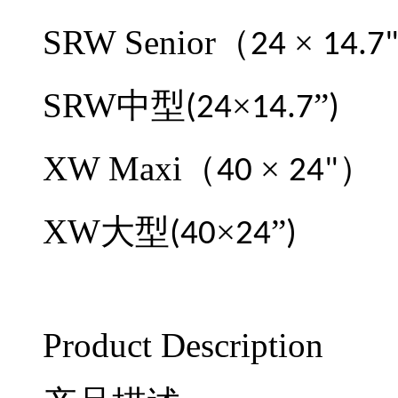
SRW Senior
（
×
24
14.7
SRW
中型
×
”
(24
14.7
)
XW Maxi
（
×
）
40
24"
XW
大型
×
”
(40
24
)
Product Description