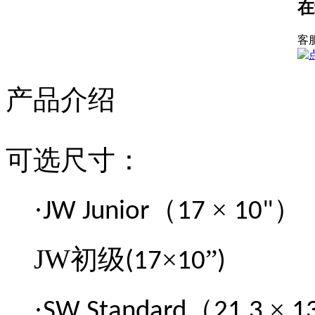
在
客
产品介绍
可选尺寸：
·
（
×
）
JW Junior
17
10"
JW
初级
×
”
(17
10
)
·
（
×
SW Standard
21.3
1