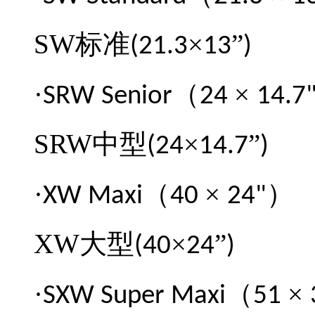
SW
标准
×
”
(21.3
13
)
·
（
×
SRW Senior
24
14.7
SRW
中型
×
”
(24
14.7
)
·
（
×
）
XW Maxi
40
24"
XW
大型
×
”
(40
24
)
·
（
×
SXW Super Maxi
51